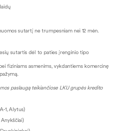
laidų
nuomos sutartį ne trumpesniam nei 12 mėn.
ių sutartis dėl to paties įrenginio tipo
 bei fiziniams asmenims, vykdantiems komercinę
s pažymą.
omos paslaugą teikiančiose LKU grupės kredito
A-1, Alytus)
 Anykščiai)
, Druskininkai)