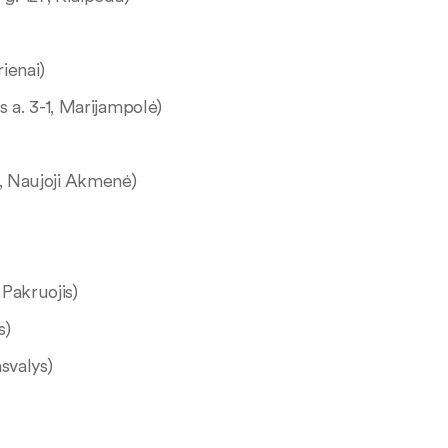
ienai)
s a. 3-1, Marijampolė)
., Naujoji Akmenė)
 Pakruojis)
s)
svalys)