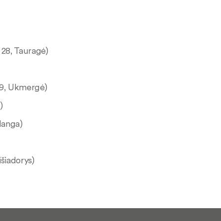
. 28, Tauragė)
19, Ukmergė)
)
langa)
išiadorys)