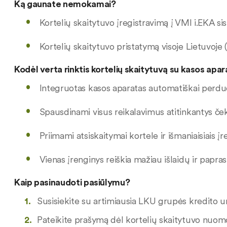
Ką gaunate nemokamai?
Kortelių skaitytuvo įregistravimą į VMI i.EKA s
Kortelių skaitytuvo pristatymą visoje Lietuvoje 
Kodėl verta rinktis kortelių skaitytuvą su kasos apar
Integruotas kasos aparatas automatiškai perd
Spausdinami visus reikalavimus atitinkantys če
Priimami atsiskaitymai kortele ir išmaniaisiais į
Vienas įrenginys reiškia mažiau išlaidų ir papr
Kaip pasinaudoti pasiūlymu?
Susisiekite su artimiausia LKU grupės kredito u
Pateikite prašymą dėl kortelių skaitytuvo nuo