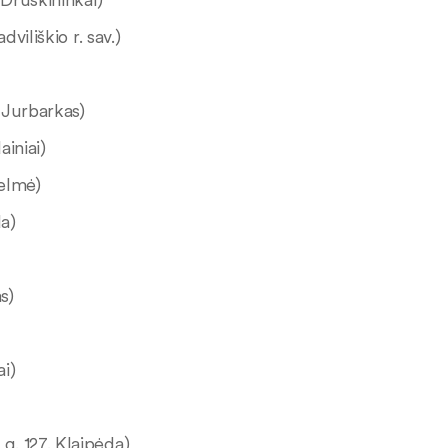
dviliškio r. sav.)
, Jurbarkas)
ainiai)
Kelmė)
da)
s)
ai)
 g. 127, Klaipėda)