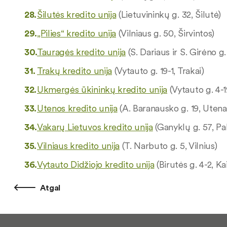
Šilutės kredito unija
(Lietuvininkų g. 32, Šilutė)
„Pilies“ kredito unija
(Vilniaus g. 50, Širvintos)
Tauragės kredito unija
(S. Dariaus ir S. Girėno g
Trakų kredito unija
(Vytauto g. 19-1, Trakai)
Ukmergės ūkininkų kredito unija
(Vytauto g. 4-
Utenos kredito unija
(A. Baranausko g. 19, Utena
Vakarų Lietuvos kredito unija
(Ganyklų g. 57, Pa
Vilniaus kredito unija
(T. Narbuto g. 5, Vilnius)
Vytauto Didžiojo kredito unija
(Birutės g. 4-2, Ka
Atgal