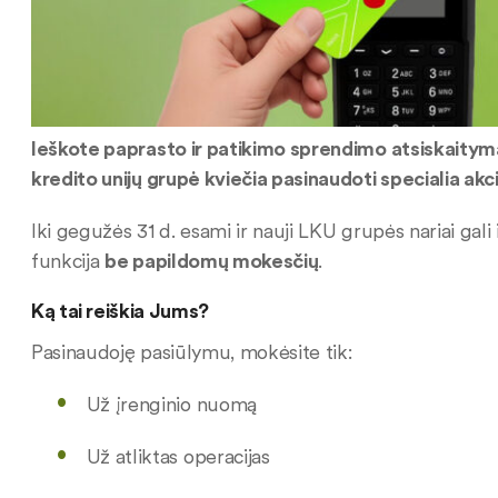
Ieškote paprasto ir patikimo sprendimo atsiskaitym
kredito unijų grupė kviečia pasinaudoti specialia akci
Iki gegužės 31 d. esami ir nauji LKU grupės nariai gali
funkcija
be papildomų mokesčių
.
Ką tai reiškia Jums?
Pasinaudoję pasiūlymu, mokėsite tik:
Už įrenginio nuomą
Už atliktas operacijas