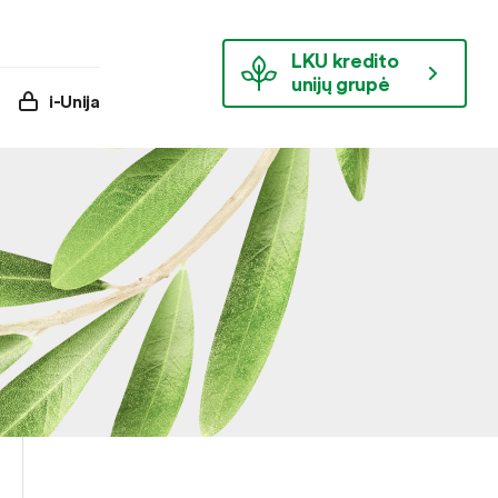
LKU kredito
unijų grupė
i-Unija