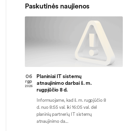
Paskutinės naujienos
06
Planiniai IT sistemų
rgp
atnaujinimo darbai š. m.
2026
rugpjūčio 8 d.
Informuojame, kad š. m. rugpjūčio 8
d. nuo 8:55 val. iki 16:05 val. dėl
planinių partnerių IT sistemų
atnaujinimo da...