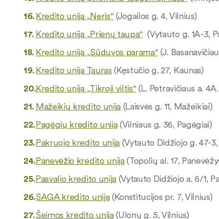
Kredito unija „Neris“
(Jogailos g. 4, Vilnius)
Kredito unija „Prienų taupa“
(Vytauto g. 1A-3, Pr
Kredito unija „Sūduvos parama“
(J. Basanavičiau
Kredito unija Tauras
(Kęstučio g. 27, Kaunas)
Kredito unija „Tikroji viltis“
(L. Petravičiaus a. 4A
Mažeikių kredito unija
(Laisvės g. 11, Mažeikiai)
Pagėgių kredito unija
(Vilniaus g. 36, Pagėgiai)
Pakruojo kredito unija
(Vytauto Didžiojo g. 47-3,
Panevėžio kredito unija
(Topolių al. 17, Panevėžy
Pasvalio kredito unija
(Vytauto Didžiojo a. 6/1, Pa
SAGA kredito unija
(Konstitucijos pr. 7, Vilnius)
Šeimos kredito unija
(Ulonų g. 5, Vilnius)