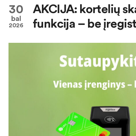
30
AKCIJA: kortelių sk
bal
funkcija – be įreg
2026