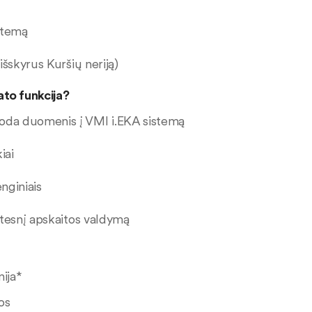
istemą
(išskyrus Kuršių neriją)
ato funkcija?
uoda duomenis į VMI i.EKA sistemą
kiai
renginiais
astesnį apskaitos valdymą
nija*
mos