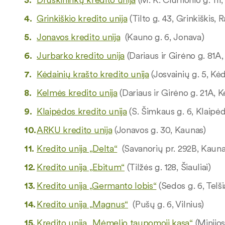
Grinkiškio kredito unija
(Tilto g. 43, Grinkiškis, Ra
Jonavos kredito unija
(Kauno g. 6, Jonava)
Jurbarko kredito unija
(Dariaus ir Girėno g. 81A
Kėdainių krašto kredito unija
(Josvainių g. 5, Kėd
Kelmės kredito unija
(Dariaus ir Girėno g. 21A, 
Klaipėdos kredito unija
(S. Šimkaus g. 6, Klaipė
ARKU kredito unija
(Jonavos g. 30, Kaunas)
Kredito unija „Delta“
(Savanorių pr. 292B, Kauna
Kredito unija „Ebitum“
(Tilžės g. 128, Šiauliai)
Kredito unija „Germanto lobis“
(Sedos g. 6, Telši
Kredito unija „Magnus“
(Pušų g. 6, Vilnius)
Kredito unija „Mėmelio taupomoji kasa“
(Minijos