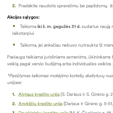
Pradėkite naudotis sprendimu be papildomų iš
Akcijos sąlygos:
Taikoma
iki š. m. gegužės 31 d.
sudarius naują 
laikotarpiui
Taikoma, jei anksčiau nebuvo nutraukta 12 mėnes
Paslauga teikiama juridiniams asmenims, ūkininkams
veiklą pagal verslo liudijimą arba individualios veiklo
*Pasiūlymas taikomas mokėjimo kortelių skaitytuvų nu
unijose:
Alytaus kredito unija
(S. Dariaus ir S. Girėno g. 2
Anykščių kredito unija
(Dariaus ir Girėno g. 5-51,
Druskininkų kredito unija
(M. K. Čiurlionio g. 111