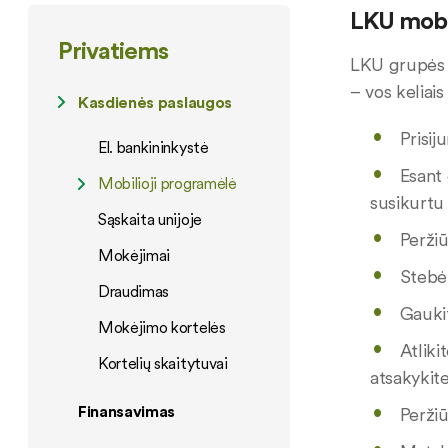
LKU mobil
Privatiems
LKU grupės k
– vos keliais
Kasdienės paslaugos
Prisi
El. bankininkystė
Esant 
Mobilioji programėlė
susikurtu
Sąskaita unijoje
Peržiū
Mokėjimai
Stebėk
Draudimas
Gauki
Mokėjimo kortelės
Atliki
Kortelių skaitytuvai
atsakykit
Finansavimas
Peržiū