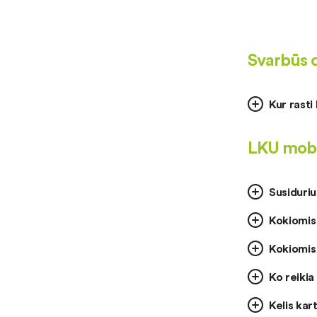
Svarbūs 
Kur rast
LKU mobi
Susiduriu
Kokiomis
Kokiomis
Ko reikia
Kelis kar