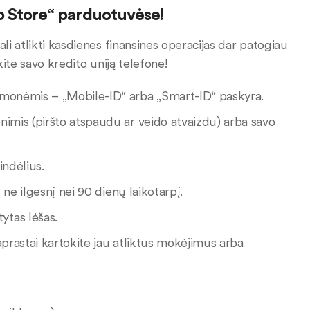
pp Store“ parduotuvėse!
i atlikti kasdienes finansines operacijas dar patogiau
kite savo kredito uniją telefone!
emonėmis – „Mobile-ID“ arba „Smart-ID“ paskyra.
nimis (piršto atspaudu ar veido atvaizdu) arba savo
indėlius.
 ne ilgesnį nei 90 dienų laikotarpį.
ytas lėšas.
paprastai kartokite jau atliktus mokėjimus arba