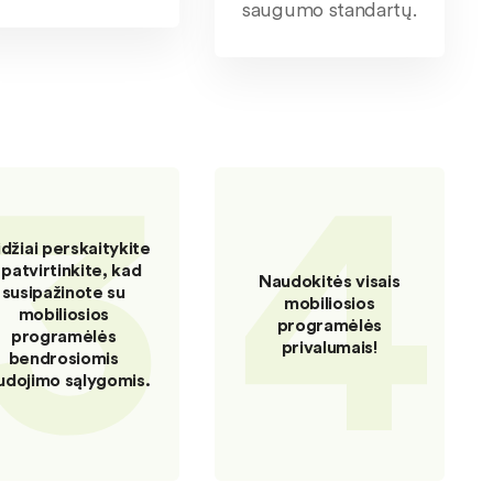
saugumo standartų.
3
4
idžiai perskaitykite
r patvirtinkite, kad
Naudokitės visais
susipažinote su
mobiliosios
mobiliosios
programėlės
programėlės
privalumais!
bendrosiomis
udojimo sąlygomis.