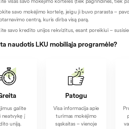
te visas savo mokėjimo korteles (tiek pagrindines, tiek p
kite savo mokėjimo kortelę, jeigu ji buvo prarasta – pav
ptarnavimo centrą, kuris dirba visą parą.
te savo kredito unijos rekvizitus, esant poreikiui – susisie
rta naudotis LKU mobiliąja programėle?
Greita
Patogu
imus galite
Visa informacija apie
Pr
ti neatvykę į
turimas mokėjimo
dito uniją.
sąskaitas – vienoje
va