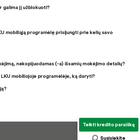
r galima jį užblokuoti?
U mobiliąją programėlę prisijungti prie kelių savo
okėjimą, nekopijuodamas (-a) išsamių mokėjimo detalių?
 LKU mobiliojoje programėlėje, ką daryti?
ją?
Teikti kredito paraišką
Susisiekite