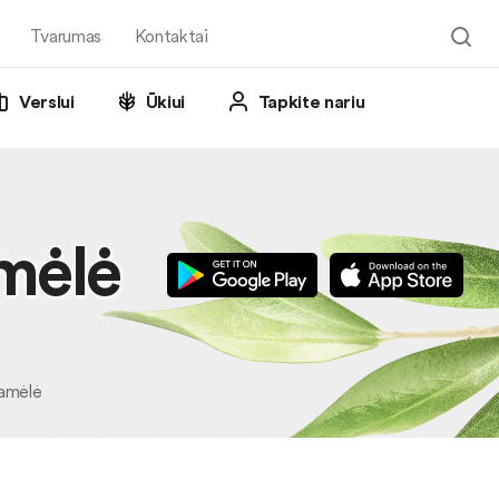
Tvarumas
Kontaktai
Verslui
Ūkiui
Tapkite nariu
amėlė
ramėlė