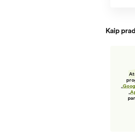
Kaip prad
At
pro
„
Googl
„
A
par