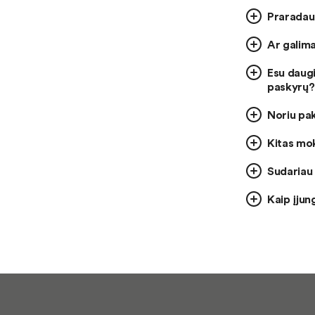
Praradau 
Ar galima
Esu daugi
paskyrų?
Noriu pak
Kitas mok
Sudariau 
Kaip įjun