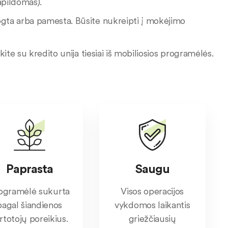
apildomas).
ogta arba pamesta. Būsite nukreipti į mokėjimo
kite su kredito unija tiesiai iš mobiliosios programėlės.
Paprasta
Saugu
ogramėlė sukurta
Visos operacijos
pagal šiandienos
vykdomos laikantis
rtotojų poreikius.
griežčiausių