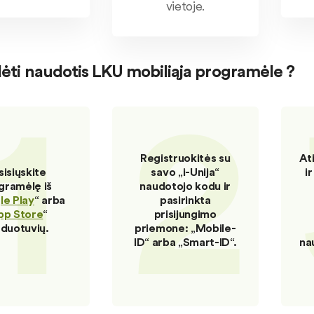
vietoje.
ėti naudotis LKU mobiliąja programėle ?
1
2
Registruokitės su
At
sisiųskite
savo „i-Unija“
i
gramėlę iš
naudotojo kodu ir
e Play
“ arba
pasirinkta
pp Store
“
prisijungimo
duotuvių.
priemone: „Mobile-
ID“ arba „Smart-ID“.
na