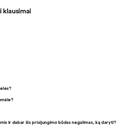
 klausimai
mėlės?
ramėle?
is ir dabar šis prisijungimo būdas negalimas, ką daryti?