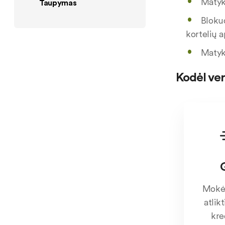
Matyki
Taupymas
Blokuo
kortelių a
Matyki
Kodėl ve
Mokėj
atlik
kre