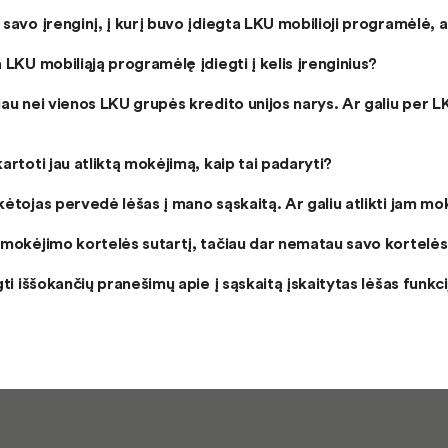
savo įrenginį, į kurį buvo įdiegta LKU mobilioji programėlė, a
 LKU mobiliąją programėlę įdiegti į kelis įrenginius?
au nei vienos LKU grupės kredito unijos narys. Ar galiu per LK
artoti jau atliktą mokėjimą, kaip tai padaryti?
ėtojas pervedė lėšas į mano sąskaitą. Ar galiu atlikti jam m
mokėjimo kortelės sutartį, tačiau dar nematau savo kortelės
gti iššokančių pranešimų apie į sąskaitą įskaitytas lėšas funkci