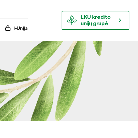
LKU kredito
unijų grupė
i-Unija