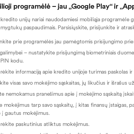
ioji programėlė – jau „Google Play“ ir „A
redito unijų nariai naudodamiesi mobiliąja programėle gal
 mygtukų paspaudimais. Parsisiųskite, prisijunkite ir atras
junkite prie programėlės jau pamėgtomis prisijungimo pri
galimybei – nustatykite prisijungimą biometriniais duome
 PIN kodu.
rėkite informaciją apie kredito unijoje turimas paskolas ir 
ite visas savo mokėjimo sąskaitas, jų likučius ir išrašus už
te nemokamus pranešimus apie į mokėjimo sąskaitą įskait
te mokėjimus tarp savo sąskaitų, į kitas finansų įstaigas, 
e į gautus mokėjimus.
rėkite paskutinius atliktus mokėjimus.