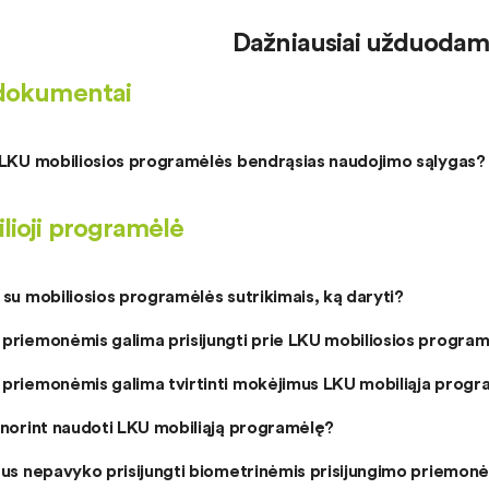
Dažniausiai užduodami
dokumentai
i LKU mobiliosios programėlės bendrąsias naudojimo sąlygas?
lioji programėlė
 su mobiliosios programėlės sutrikimais, ką daryti?
 priemonėmis galima prisijungti prie LKU mobiliosios progra
 priemonėmis galima tvirtinti mokėjimus LKU mobiliąja prog
 norint naudoti LKU mobiliąją programėlę?
tus nepavyko prisijungti biometrinėmis prisijungimo priemonėm