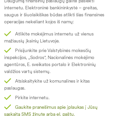
Daugumą finansinių paslaugų galite pasiekti
internetu. Elektroninė bankininkystė – greitas,
saugus ir šiuolaikiškas būdas atlikti šias finansines
operacijas nekeliant kojos iš namų:
Atlikite mokėjimus internetu už vienus
mažiausių įkainių Lietuvoje.
Prisijunkite prie Valstybinės mokesčių
inspekcijos, „Sodros“, Nacionalinės mokėjimo
agentūros, E. sveikatos portalo ir Elektroninių
valdžios vartų sistemų.
Atsiskaitykite už komunalines ir kitas
paslaugas.
Pirkite internetu.
Gaukite pranešimus apie įplaukas į Jūsų
sąskaitą SMS žinute arba el. paštu.