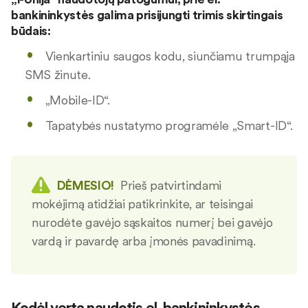
bankininkystės galima prisijungti trimis skirtingais
būdais:
Vienkartiniu saugos kodu, siunčiamu trumpąja
SMS žinute.
„Mobile-ID“.
Tapatybės nustatymo programėle „Smart-ID“.
DĖMESIO!
Prieš patvirtindami
mokėjimą atidžiai patikrinkite, ar teisingai
nurodėte gavėjo sąskaitos numerį bei gavėjo
vardą ir pavardę arba įmonės pavadinimą.
Kodėl verta naudotis el. bankininkystės