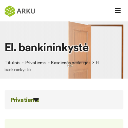
El. bankininkystė
Titulinis
Privatiems
Kasdienės paslaugos
El.
bankininkystė
Privatiems