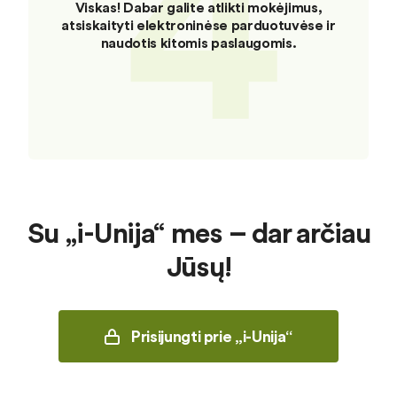
4
Viskas! Dabar galite atlikti mokėjimus,
atsiskaityti elektroninėse parduotuvėse ir
naudotis kitomis paslaugomis.
Su „i-Unija“ mes – dar arčiau
Jūsų!
Prisijungti prie „i-Unija“