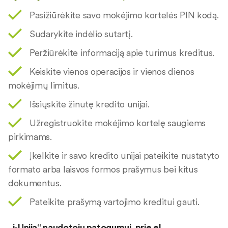
Pasižiūrėkite savo mokėjimo kortelės PIN kodą.
Sudarykite indėlio sutartį.
Peržiūrėkite informaciją apie turimus kreditus.
Keiskite vienos operacijos ir vienos dienos
mokėjimų limitus.
Išsiųskite žinutę kredito unijai.
Užregistruokite mokėjimo kortelę saugiems
pirkimams.
Įkelkite ir savo kredito unijai pateikite nustatyto
formato arba laisvos formos prašymus bei kitus
dokumentus.
Pateikite prašymą vartojimo kreditui gauti.
„i-Unija“ naudotojų patogumui, prie el.