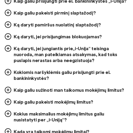
Kaip galiu prisijungti prie el. bankininkystės „i-Unija?
Kaip galiu pakeisti pirminį slaptažodį?
Ką daryti pamiršus nuolatinį slaptažodį?
Ką daryti, jei prisijungimas blokuojamas?
Ką daryti, jei jungiantis prie„i-Unija“ teisinga
nuoroda, man pateikiamas atsakymas, kad toks
puslapis nerastas arba neegzistuoja?
Kokiomis naršyklėmis galiu prisijungti prie el.
bankininkystės?
Kaip galiu sužinoti man taikomus mokėjimų limitus?
Kaip galiu pakeisti mokėjimų limitus?
Kokius maksimalius mokėjimų limitus galiu
nusistatyti per „i-Uniją“?
Kada yra taikomi mokėjimų limitai?