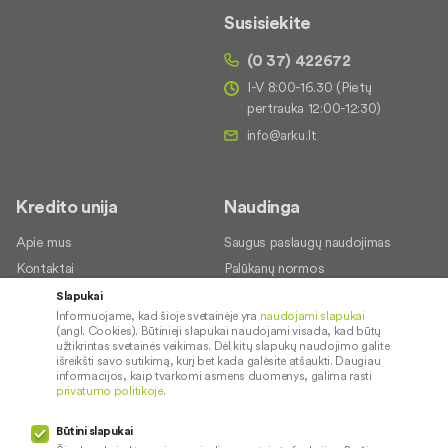
Susisiekite
(0 37) 422672
I-V 8:00-16.30 (Pietų
pertrauka 12:00-12:30)
Kredito unija
Naudinga
Apie mus
Saugus paslaugų naudojimas
Kontaktai
Palūkanų normos
Karjera
Paslaugų teikimo sąlygos ir
Slapukai
įkainiai
Informuojame, kad šioje svetainėje yra
naudojami slapukai
Socialinė atsakomybė
(angl. Cookies). Būtinieji slapukai naudojami visada, kad būtų
Dokumentų santraukos
užtikrintas svetainės veikimas. Dėl kitų slapukų naudojimo galite
išreikšti savo sutikimą, kurį bet kada galėsite atšaukti. Daugiau
Diplomai
informacijos, kaip tvarkomi asmens duomenys, galima rasti
privatumo politikoje
.
Kredito tarpininkai
Paslaugų sutrikimai
Būtini slapukai
Pranešėjų apsauga