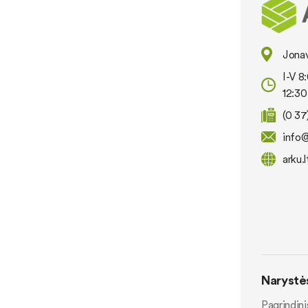
Jonav
I-V 8
12:30
(0 3
info@
arku.l
Narystės 
Pagrindini