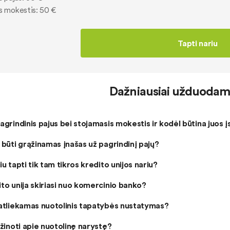
s mokestis: 50 €
Tapti nariu
Dažniausiai užduodami
agrindinis pajus bei stojamasis mokestis ir kodėl būtina juos į
 būti grąžinamas įnašas už pagrindinį pajų?
iu tapti tik tam tikros kredito unijos nariu?
to unija skiriasi nuo komercinio banko?
 atliekamas nuotolinis tapatybės nustatymas?
 žinoti apie nuotolinę narystę?