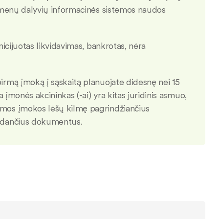
asmenų dalyvių informacinės sistemos naudos
nicijuotas likvidavimas, bankrotas, nėra
pirmą įmoką į sąskaitą planuojate didesnę nei 15
 įmonės akcininkas (-ai) yra kitas juridinis asmuo,
rmos įmokos lėšų kilmę pagrindžiančius
rodančius dokumentus.