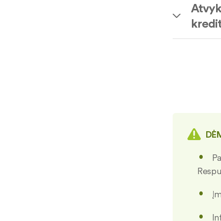
Atvyk
kredit
DĖM
Pa
Respub
Įm
In