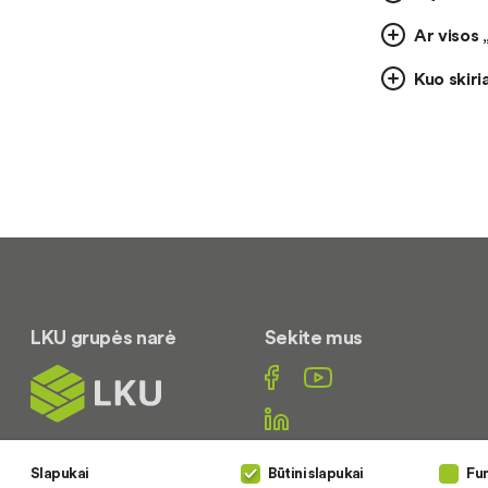
Ar visos
Kuo skiri
LKU grupės narė
Sekite mus
Slapukai
Būtini slapukai
Fun
Susisiekite