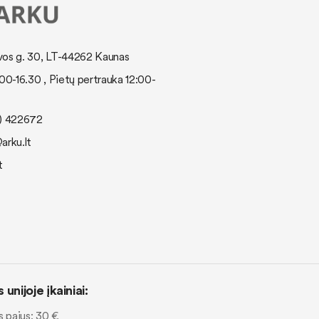
os g. 30, LT-44262 Kaunas
:00-16.30 , Pietų pertrauka 12:00-
7) 422672
arku.lt
t
unijoje įkainiai:
s pajus: 30 €