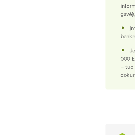
infor
gavėj
Įm
bankru
Je
000 Eu
– tuo
dokum