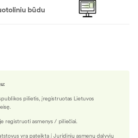
otoliniu būdu
gu:
ublikos pilietis, įregistruotas Lietuvos
eisę.
 registruoti asmenys / piliečiai.
 atstovus yra pateikta į Juridinių asmenų dalyvių