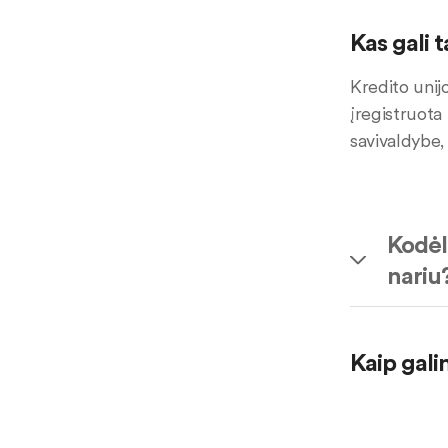
Kas gali 
Kredito unijo
įregistruota 
savivaldybe, 
Kodėl 
nariu
Kaip gali