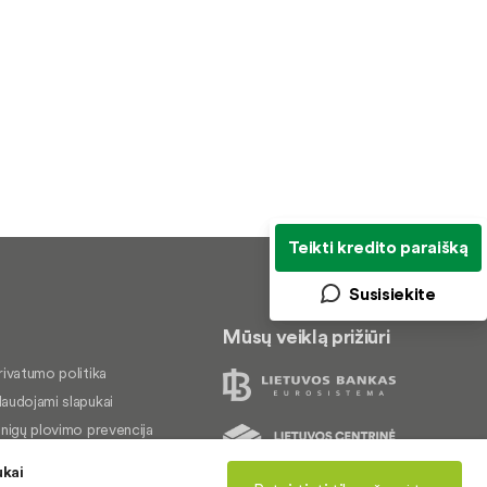
Teikti kredito paraišką
Susisiekite
Mūsų veiklą prižiūri
rivatumo politika
audojami slapukai
inigų plovimo prevencija
kundų nagrinėjimas
ukai
rieinamumo pareiškimas