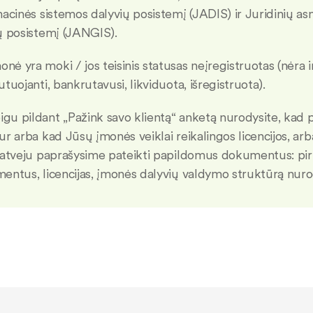
macinės sistemos dalyvių posistemį (JADIS) ir Juridinių 
ų posistemį (JANGIS).
onė yra moki / jos teisinis statusas neįregistruotas (nėra i
tuojanti, bankrutavusi, likviduota, išregistruota).
igu pildant „Pažink savo klientą“ anketą nurodysite, kad 
r arba kad Jūsų įmonės veiklai reikalingos licencijos, arba
 atveju paprašysime pateikti papildomus dokumentus: pi
entus, licencijas, įmonės dalyvių valdymo struktūrą nu