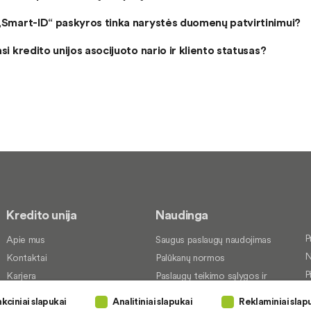
 „Smart-ID“ paskyros tinka narystės duomenų patvirtinimui?
asi kredito unijos asocijuoto nario ir kliento statusas?
Kredito unija
Naudinga
P
Apie mus
Saugus paslaugų naudojimas
N
Kontaktai
Palūkanų normos
P
Karjera
Paslaugų teikimo sąlygos ir
įkainiai
S
Socialinė atsakomybė
kciniai slapukai
Analitiniai slapukai
Reklaminiai slap
Dokumentų santraukos
P