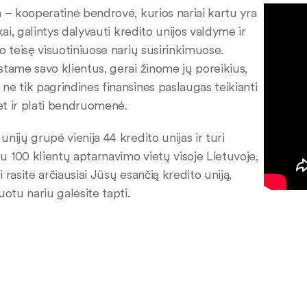
a – kooperatinė bendrovė, kurios nariai kartu yra
nkai, galintys dalyvauti kredito unijos valdyme ir
so teisę visuotiniuose narių susirinkimuose.
stame savo klientus, gerai žinome jų poreikius,
ne tik pagrindines finansines paslaugas teikianti
 bet ir plati bendruomenė.
nijų grupė vienija 44 kredito unijas ir turi
 100 klientų aptarnavimo vietų visoje Lietuvoje,
 rasite arčiausiai Jūsų esančią kredito uniją,
uotu nariu galėsite tapti.