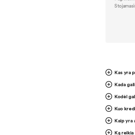
Stojamasi
Kas yra p
Kada gali
Kodėl gal
Kuo kredi
Kaip yra
Ką reikia