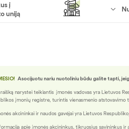
us į
Nu
o uniją
ESIO!
Asocijuotu nariu nuotoliniu būdu galite tapti, jei
raišką narystei teikiantis įmonės vadovas yra Lietuvos Resp
likos įmonių registre, turintis vienasmenio atstovavimo t
onės akcininkai ir naudos gavėjai yra Lietuvos Respublikoje
formacija apie įmonės akcininkus, tikruosius savininkus ir