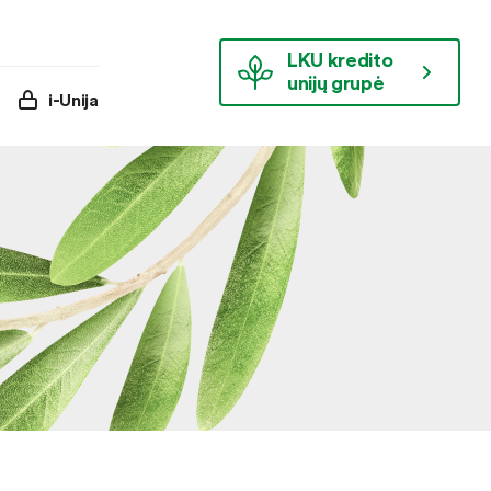
LKU kredito
unijų grupė
i-Unija