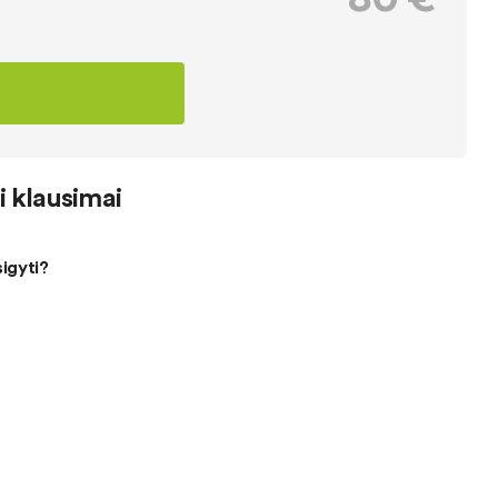
 klausimai
sigyti?