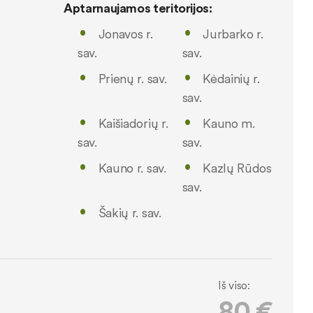
Aptarnaujamos teritorijos:
Jonavos r.
Jurbarko r.
sav.
sav.
Prienų r. sav.
Kėdainių r.
sav.
Kaišiadorių r.
Kauno m.
sav.
sav.
Kauno r. sav.
Kazlų Rūdos
sav.
Šakių r. sav.
Iš viso:
80 €