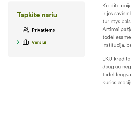
Kredito unij
ir jos savini
Tapkite nariu
turintys bal
Artimai pažį
Privatiems
todėl esame 
Verslui
institucija,
LKU kredito u
daugiau negu
todėl lengvai
kurios asocij