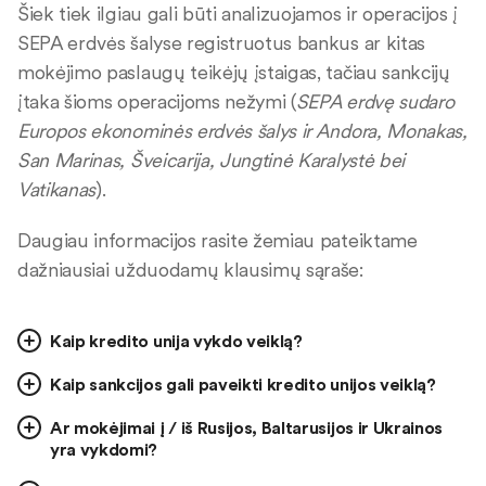
Šiek tiek ilgiau gali būti analizuojamos ir operacijos į
SEPA erdvės šalyse registruotus bankus ar kitas
mokėjimo paslaugų teikėjų įstaigas, tačiau sankcijų
įtaka šioms operacijoms nežymi (
SEPA erdvę sudaro
Europos ekonominės erdvės šalys ir Andora, Monakas,
San Marinas, Šveicarija, Jungtinė Karalystė bei
Vatikanas
).
Daugiau informacijos rasite žemiau pateiktame
dažniausiai užduodamų klausimų sąraše:
Kaip kredito unija vykdo veiklą?
Kaip sankcijos gali paveikti kredito unijos veiklą?
Ar mokėjimai į / iš Rusijos, Baltarusijos ir Ukrainos
yra vykdomi?