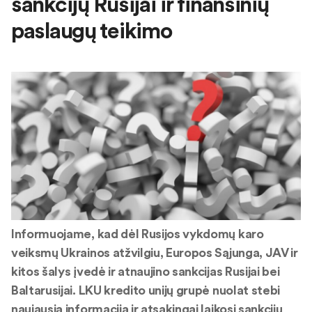
sankcijų Rusijai ir finansinių
paslaugų teikimo
Informuojame, kad dėl Rusijos vykdomų karo
veiksmų Ukrainos atžvilgiu, Europos Sąjunga, JAV ir
kitos šalys įvedė ir atnaujino sankcijas Rusijai bei
Baltarusijai. LKU kredito unijų grupė nuolat stebi
naujausią informaciją ir atsakingai laikosi sankcijų