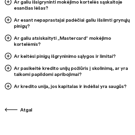
Ar galiu išsigryninti mokėjimo kortelės sąskaitoje
esančias lėšas?
Ar esant nepaprastajai padėčiai galiu išsiimti grynųjų
pinigų?
Ar galiu atsiskaityti „Mastercard“ mokėjimo
kortelėmis?
Ar keitėsi pinigų išgryninimo sąlygos ir limitai?
Ar pasikeitė kredito unijų požiūris į skolinimą, ar yra
taikomi papildomi apribojimai?
Ar kredito unija, jos kapitalas ir indėliai yra saugūs?
Atgal