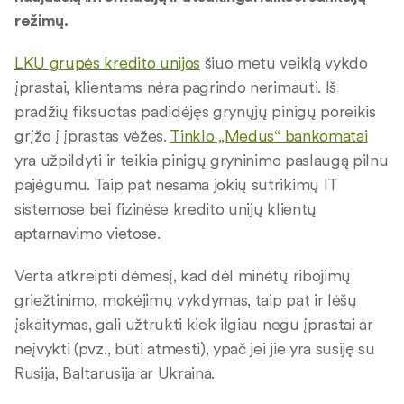
režimų.
LKU grupės kredito unijos
šiuo metu veiklą vykdo
įprastai, klientams nėra pagrindo nerimauti. Iš
pradžių fiksuotas padidėjęs grynųjų pinigų poreikis
grįžo į įprastas vėžes.
Tinklo „Medus“ bankomatai
yra užpildyti ir teikia pinigų gryninimo paslaugą pilnu
pajėgumu. Taip pat nesama jokių sutrikimų IT
sistemose bei fizinėse kredito unijų klientų
aptarnavimo vietose.
Verta atkreipti dėmesį, kad dėl minėtų ribojimų
griežtinimo, mokėjimų vykdymas, taip pat ir lėšų
įskaitymas, gali užtrukti kiek ilgiau negu įprastai ar
neįvykti (pvz., būti atmesti), ypač jei jie yra susiję su
Rusija, Baltarusija ar Ukraina.