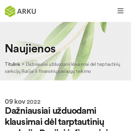
Naujienos
Titulinis
Dažniausiai užduodami klausimai dėl tarptautinių
sankcijų Rusijai ir finansinių paslaugų teikimo
09
kov
2022
Dažniausiai užduodami
klausimai dėl tarptautinių