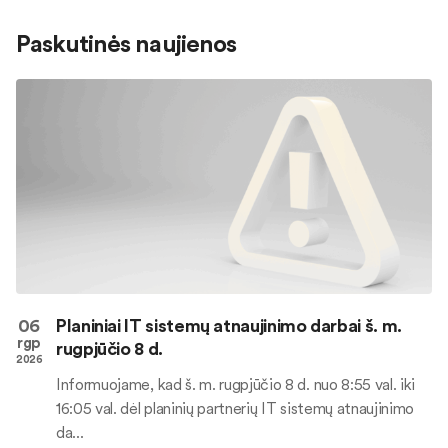
Paskutinės naujienos
06
Planiniai IT sistemų atnaujinimo darbai š. m.
rgp
rugpjūčio 8 d.
2026
Informuojame, kad š. m. rugpjūčio 8 d. nuo 8:55 val. iki
16:05 val. dėl planinių partnerių IT sistemų atnaujinimo
da...