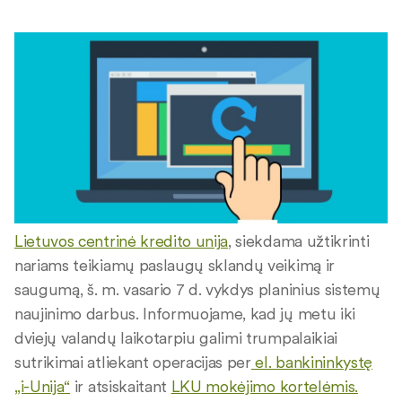
Lietuvos centrinė kredito unija
, siekdama užtikrinti
nariams teikiamų paslaugų sklandų veikimą ir
saugumą, š. m. vasario 7 d. vykdys planinius sistemų
naujinimo darbus. Informuojame, kad jų metu iki
dviejų valandų laikotarpiu galimi trumpalaikiai
sutrikimai atliekant operacijas per
el. bankininkystę
„i-Unija“
ir atsiskaitant
LKU mokėjimo kortelėmis.