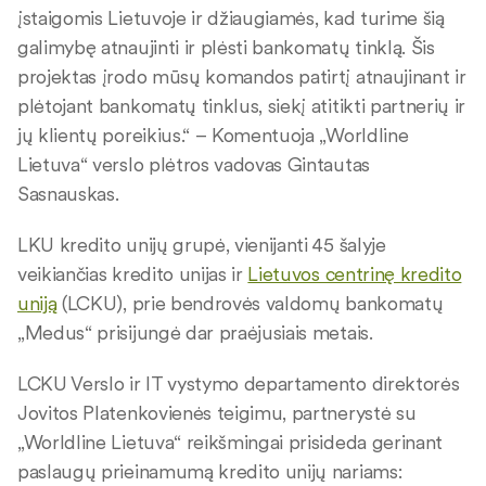
įstaigomis Lietuvoje ir džiaugiamės, kad turime šią
galimybę atnaujinti ir plėsti bankomatų tinklą. Šis
projektas įrodo mūsų komandos patirtį atnaujinant ir
plėtojant bankomatų tinklus, siekį atitikti partnerių ir
jų klientų poreikius.“ – Komentuoja „Worldline
Lietuva“ verslo plėtros vadovas Gintautas
Sasnauskas.
LKU kredito unijų grupė, vienijanti 45 šalyje
veikiančias kredito unijas ir
Lietuvos centrinę kredito
uniją
(LCKU), prie bendrovės valdomų bankomatų
„Medus“ prisijungė dar praėjusiais metais.
LCKU Verslo ir IT vystymo departamento direktorės
Jovitos Platenkovienės teigimu, partnerystė su
„Worldline Lietuva“ reikšmingai prisideda gerinant
paslaugų prieinamumą kredito unijų nariams: