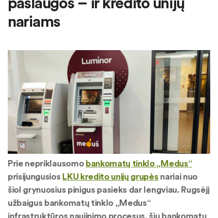
paslaugos – ir kredito unijų
nariams
Prie nepriklausomo
bankomatų tinklo „Medus“
prisijungusios
LKU kredito unijų grupės
nariai nuo
šiol grynuosius pinigus pasieks dar lengviau. Rugsėjį
užbaigus bankomatų tinklo „Medus“
infrastruktūros naujinimo procesus, šių bankomatų