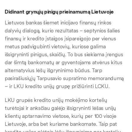
Didinant grynųjų pinigų prieinamumą Lietuvoje
Lietuvos bankas šiemet inicijavo finansų rinkos
dalyvių dialogą, kurio rezultatas – septynios šalies
finansų ir kredito įstaigos įsipareigojo per vienus
metus padvigubinti vietovių, kuriose galima
išsigryninti pinigus, skaičių. To bus siekiama įrengus
dar šimtą bankomatų ar gyventojams atvėrus kitus
alternatyvius lėšų išgryninimo būdus. Tarp
pasirašiusiųjų Tarpusavio supratimo memorandumą
– ir LKU kredito unijų grupę prižiūrinti LCKU.
LKU grupės kredito unijų mokėjimo kortelių
turėtojai ir anksčiau galėjo išsigryninti lėšas unijų
klientų aptarnavimo vietose, kurių per 100 visoje
Lietuvoje, arba bet kuriame bankomate. Taip pat
kredito unijos plėtoja lėšų išgryninimo per kortelių