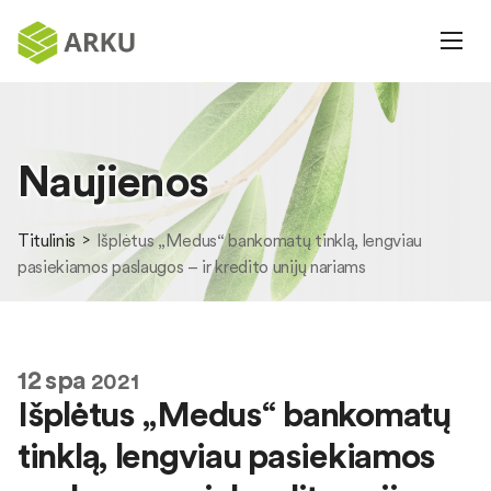
Naujienos
Titulinis
Išplėtus „Medus“ bankomatų tinklą, lengviau
pasiekiamos paslaugos – ir kredito unijų nariams
12
spa
2021
Išplėtus „Medus“ bankomatų
tinklą, lengviau pasiekiamos