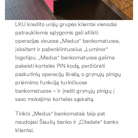
LKU kredito unijų grupės klientai vienodai
patraukliomis sąlygomis gali atlikti
operacijas visuose „Medus“ bankomatuose,
įskaitant ir paženklintuosius „Luminor“
logotipu. „Medus“ bankomatuose galima
pakeisti kortelės PIN kodą, peržiūrėti
paskutinių operacijų išrašą, o grynųjų pinigų
priėmimo funkciją turinčiuose
bankomatuose – ir įnešti grynųjų pinigų į
savo mokėjimo kortelės sąskaitą.
Tinklo „Medus“ bankomatais taip pat
naudojasi Šiaulių banko ir „Citadele“ banko
klientai.