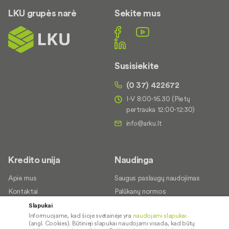
LKU grupės narė
Sekite mus
Susisiekite
(0 37) 422672
I-V 8:00-16.30 (Pietų
pertrauka 12:00-12:30)
Kredito unija
Naudinga
Apie mus
Saugus paslaugų naudojimas
Kontaktai
Palūkanų normos
Karjera
Paslaugų teikimo sąlygos ir
Slapukai
įkainiai
Informuojame, kad šioje svetainėje yra
naudojami slapukai
Socialinė atsakomybė
(angl. Cookies). Būtinieji slapukai naudojami visada, kad būtų
Dokumentų santraukos