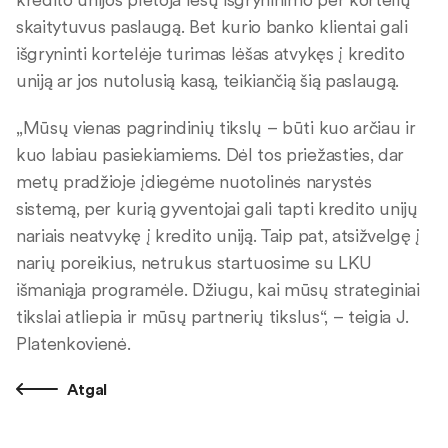
skaitytuvus paslaugą. Bet kurio banko klientai gali
išgryninti kortelėje turimas lėšas atvykęs į kredito
uniją ar jos nutolusią kasą, teikiančią šią paslaugą.
„Mūsų vienas pagrindinių tikslų – būti kuo arčiau ir
kuo labiau pasiekiamiems. Dėl tos priežasties, dar
metų pradžioje įdiegėme nuotolinės narystės
sistemą, per kurią gyventojai gali tapti kredito unijų
nariais neatvykę į kredito uniją. Taip pat, atsižvelgę į
narių poreikius, netrukus startuosime su LKU
išmaniąja programėle. Džiugu, kai mūsų strateginiai
tikslai atliepia ir mūsų partnerių tikslus“, – teigia J.
Platenkovienė.
Atgal