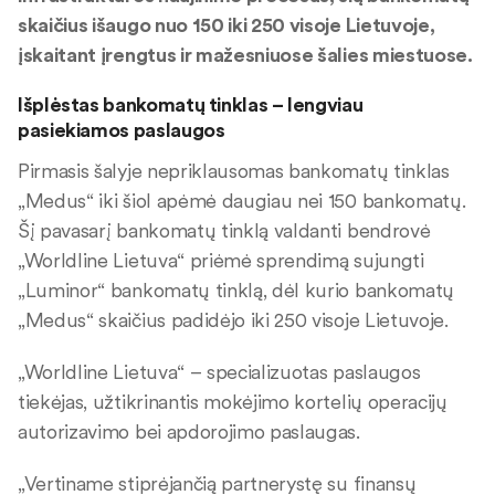
skaičius išaugo nuo 150 iki 250 visoje Lietuvoje,
įskaitant įrengtus ir mažesniuose šalies miestuose.
Išplėstas bankomatų tinklas – lengviau
pasiekiamos paslaugos
Pirmasis šalyje nepriklausomas bankomatų tinklas
„Medus“ iki šiol apėmė daugiau nei 150 bankomatų.
Šį pavasarį bankomatų tinklą valdanti bendrovė
„Worldline Lietuva“ priėmė sprendimą sujungti
„Luminor“ bankomatų tinklą, dėl kurio bankomatų
„Medus“ skaičius padidėjo iki 250 visoje Lietuvoje.
„Worldline Lietuva“ – specializuotas paslaugos
tiekėjas, užtikrinantis mokėjimo kortelių operacijų
autorizavimo bei apdorojimo paslaugas.
„Vertiname stiprėjančią partnerystę su finansų