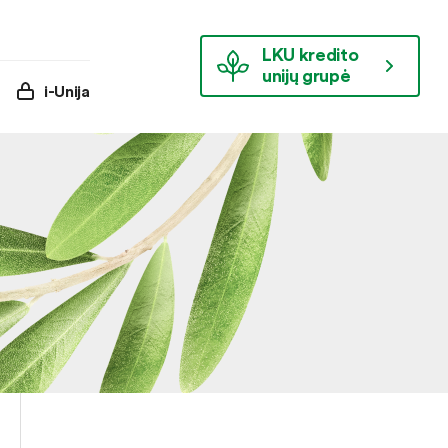
LKU kredito
unijų grupė
i-Unija