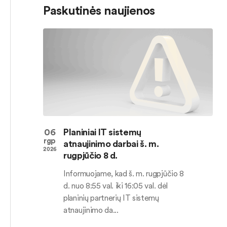
Paskutinės naujienos
06
Planiniai IT sistemų
rgp
atnaujinimo darbai š. m.
2026
rugpjūčio 8 d.
Informuojame, kad š. m. rugpjūčio 8
d. nuo 8:55 val. iki 16:05 val. dėl
planinių partnerių IT sistemų
atnaujinimo da...