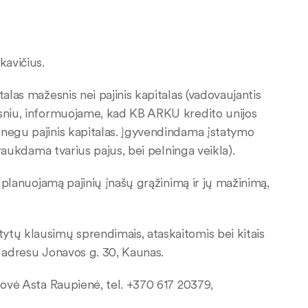
kavičius.
alas mažesnis nei pajinis kapitalas (vadovaujantis
psniu, informuojame, kad KB ARKU kredito unijos
 negu pajinis kapitalas. Įgyvendindama įstatymo
traukdama tvarius pajus, bei pelninga veikla).
e planuojamą pajinių įnašų grąžinimą ir jų mažinimą,
ytų klausimų sprendimais, ataskaitomis bei kitais
, adresu Jonavos g. 30, Kaunas.
dovė Asta Raupienė, tel. +370 617 20379,