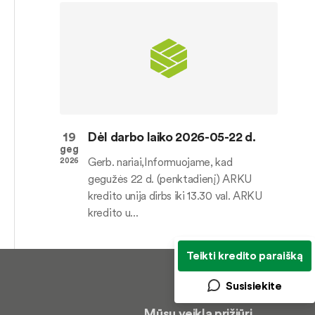
19
Dėl darbo laiko 2026-05-22 d.
geg
Gerb. nariai,Informuojame, kad
2026
gegužės 22 d. (penktadienį) ARKU
kredito unija dirbs iki 13.30 val. ARKU
kredito u...
Teikti kredito paraišką
Susisiekite
Mūsų veiklą prižiūri