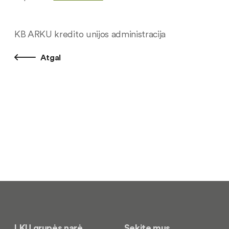
KB ARKU kredito unijos administracija
Atgal
LKU grupės narė
Sekite mus