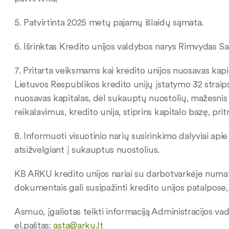
5. Patvirtinta 2025 metų pajamų išlaidų sąmata.
6. Išrinktas Kredito unijos valdybos narys Rimvydas Sa
7. Pritarta veiksmams kai kredito unijos nuosavas kapit
Lietuvos Respublikos kredito unijų įstatymo 32 strai
nuosavas kapitalas, dėl sukauptų nuostolių, mažesnis
reikalavimus, kredito unija, stiprins kapitalo bazę, pri
8. Informuoti visuotinio narių susirinkimo dalyviai api
atsižvelgiant į sukauptus nuostolius.
KB ARKU kredito unijos nariai su darbotvarkėje numat
dokumentais gali susipažinti kredito unijos patalpose
Asmuo, įgaliotas teikti informaciją Administracijos va
el.paštas:
asta@arku.lt