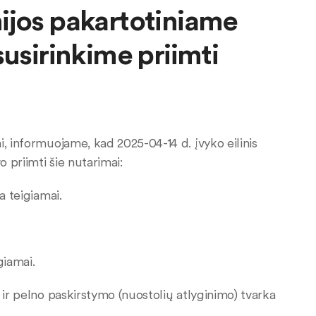
ijos pakartotiniame
susirinkime priimti
, informuojame, kad 2025-04-14 d. įvyko eilinis
o priimti šie nutarimai:
a teigiamai.
giamai.
 ir pelno paskirstymo (nuostolių atlyginimo) tvarka