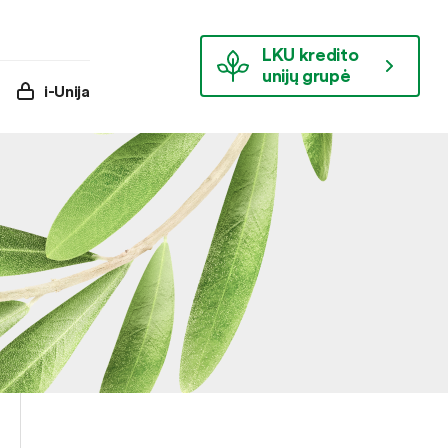
LKU kredito
unijų grupė
i-Unija