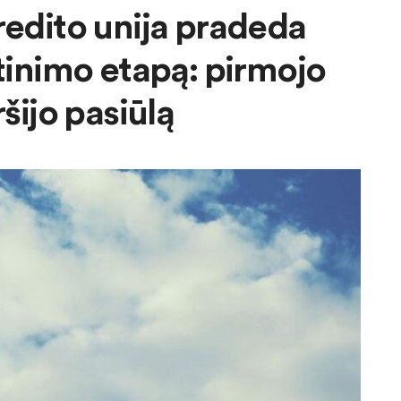
redito unija pradeda
atinimo etapą: pirmojo
šijo pasiūlą