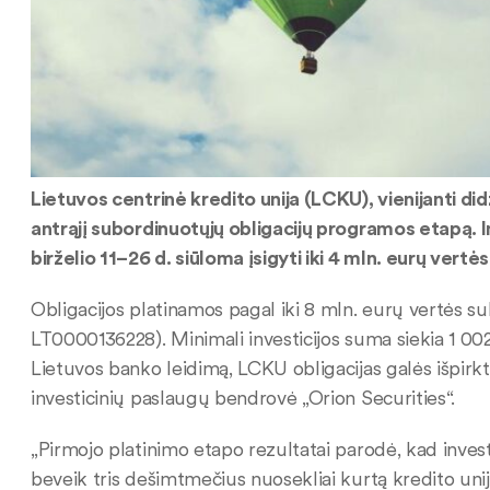
Lietuvos centrinė kredito unija (LCKU), vienijanti did
antrąjį subordinuotųjų obligacijų programos etapą. In
birželio 11–26 d. siūloma įsigyti iki 4 mln. eurų vert
Obligacijos platinamos pagal iki 8 mln. eurų vertės s
LT0000136228). Minimali investicijos suma siekia 1 00
Lietuvos banko leidimą, LCKU obligacijas galės išpirk
investicinių paslaugų bendrovė „Orion Securities“.
„Pirmojo platinimo etapo rezultatai parodė, kad investu
beveik tris dešimtmečius nuosekliai kurtą kredito un