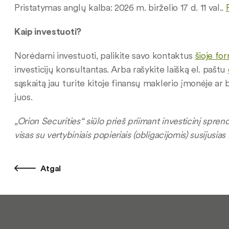
Pristatymas anglų kalba: 2026 m. birželio 17 d. 11 val..
Kaip investuoti?
Norėdami investuoti, palikite savo kontaktus
šioje fo
investicijų konsultantas. Arba rašykite laišką el. paštu
sąskaitą jau turite kitoje finansų maklerio įmonėje ar
juos.
„Orion Securities“ siūlo prieš priimant investicinį sprend
visas su vertybiniais popieriais (obligacijomis) susijusias
Atgal