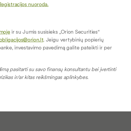
Registracijos nuoroda.
rmoje
ir su Jumis susisieks „Orion Securities“
obligacijos@orion.lt
. Jeigu vertybinių popierių
 banke, investavimo pavedimą galite pateikti ir per
imą pasitarti su savo finansų konsultantu bei įvertinti
 rizikas ir/ar kitas reikšmingas aplinkybes.