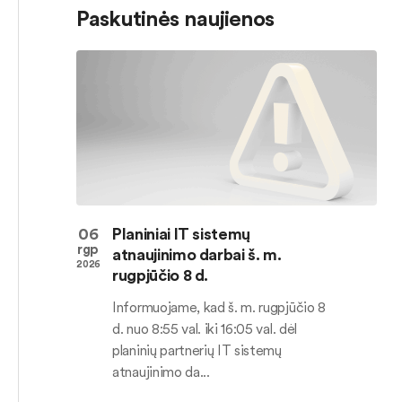
Paskutinės naujienos
06
Planiniai IT sistemų
rgp
atnaujinimo darbai š. m.
2026
rugpjūčio 8 d.
Informuojame, kad š. m. rugpjūčio 8
d. nuo 8:55 val. iki 16:05 val. dėl
planinių partnerių IT sistemų
atnaujinimo da...