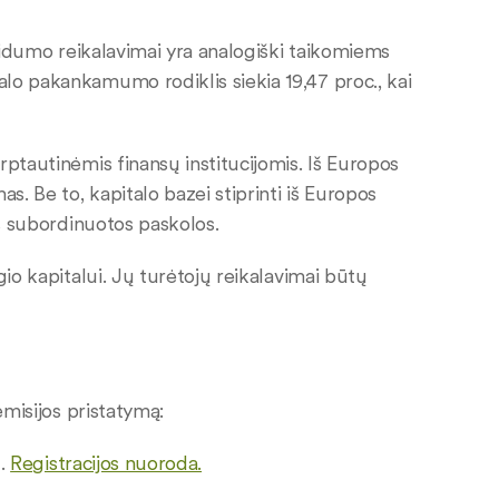
kvidumo reikalavimai yra analogiški taikomiems
lo pakankamumo rodiklis siekia 19,47 proc., kai
rptautinėmis finansų institucijomis. Iš Europos
. Be to, kapitalo bazei stiprinti iš Europos
ės subordinuotos paskolos.
gio kapitalui. Jų turėtojų reikalavimai būtų
emisijos pristatymą:
l.
Registracijos nuoroda.