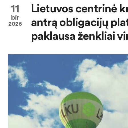
11
Lietuvos centrinė k
bir
antrą obligacijų pl
2026
paklausa ženkliai vir