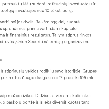
 pritrauktų lėšų sudarė institucinių investuotojų ir
uotojų investicijos nuo 10 tūkst. eurų.
arbi nei jos dydis. Reikšmingą dalį sudarė
nius sprendimus priima vertindami kapitalo
ir finansinius rezultatus. Tai yra stiprus rinkos
endrovės „Orion Securities“ emisijų organizavimo
as
stipriausių veiklos rodiklių savo istorijoje. Grupės
las per metus išaugo daugiau nei 17 proc. iki 105 mln.
ip mažos rizikos. Didžiausia vienam skolininkui
, o paskolų portfelis išlieka diversifikuotas tarp