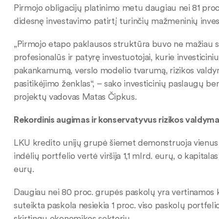
Pirmojo obligacijų platinimo metu daugiau nei 81 proc.
didesnę investavimo patirtį turinčių mažmeninių invest
„Pirmojo etapo paklausos struktūra buvo ne mažiau sv
profesionalūs ir patyrę investuotojai, kurie investici
pakankamumą, verslo modelio tvarumą, rizikos valdymą 
pasitikėjimo ženklas“, – sako investicinių paslaugų b
projektų vadovas Matas Čipkus.
Rekordinis augimas ir konservatyvus rizikos valdym
LKU kredito unijų grupė šiemet demonstruoja vienus iš 
indėlių portfelio vertė viršija 1,1 mlrd. eurų, o kapita
eurų.
Daugiau nei 80 proc. grupės paskolų yra vertinamos ka
suteikta paskola nesiekia 1 proc. viso paskolų portfelio
skirtingų ekonomikos sektorių.