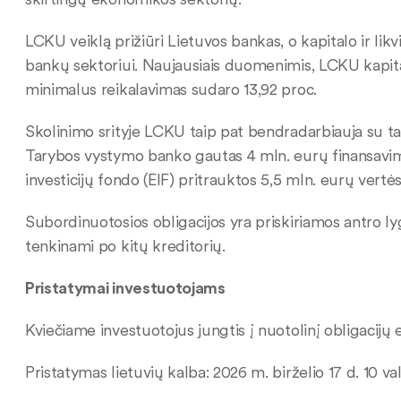
LCKU veiklą prižiūri Lietuvos bankas, o kapitalo ir li
bankų sektoriui. Naujausiais duomenimis, LCKU kapita
minimalus reikalavimas sudaro 13,92 proc.
Skolinimo srityje LCKU taip pat bendradarbiauja su ta
Tarybos vystymo banko gautas 4 mln. eurų finansavimas
investicijų fondo (EIF) pritrauktos 5,5 mln. eurų vert
Subordinuotosios obligacijos yra priskiriamos antro ly
tenkinami po kitų kreditorių.
Pristatymai investuotojams
Kviečiame investuotojus jungtis į nuotolinį obligacijų 
Pristatymas lietuvių kalba: 2026 m. birželio 17 d. 10 va