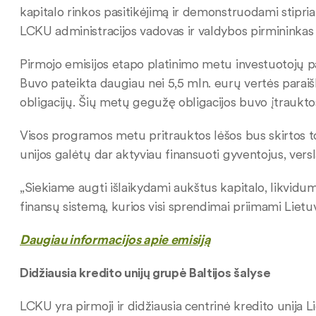
kapitalo rinkos pasitikėjimą ir demonstruodami stipriau
LCKU administracijos vadovas ir valdybos pirmininkas
Pirmojo emisijos etapo platinimo metu investuotojų pak
Buvo pateikta daugiau nei 5,5 mln. eurų vertės paraiš
obligacijų. Šių metų gegužę obligacijos buvo įtrauktos
Visos programos metu pritrauktos lėšos bus skirtos to
unijos galėtų dar aktyviau finansuoti gyventojus, verslą
„Siekiame augti išlaikydami aukštus kapitalo, likvidumo
finansų sistemą, kurios visi sprendimai priimami Lietuv
Daugiau informacijos apie emisiją
Didžiausia kredito unijų grupė Baltijos šalyse
LCKU yra pirmoji ir didžiausia centrinė kredito unija Lie