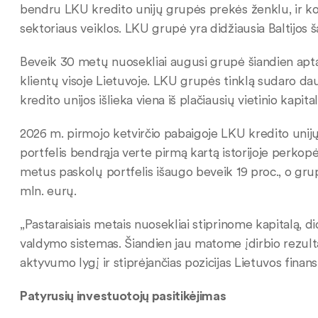
bendru LKU kredito unijų grupės prekės ženklu, ir koor
sektoriaus veiklos. LKU grupė yra didžiausia Baltijos š
Beveik 30 metų nuosekliai augusi grupė šiandien aptar
klientų visoje Lietuvoje. LKU grupės tinklą sudaro da
kredito unijos išlieka viena iš plačiausių vietinio kapita
2026 m. pirmojo ketvirčio pabaigoje LKU kredito unijų
portfelis bendrąja verte pirmą kartą istorijoje perkopė
metus paskolų portfelis išaugo beveik 19 proc., o grup
mln. eurų.
„Pastaraisiais metais nuosekliai stiprinome kapitalą, d
valdymo sistemas. Šiandien jau matome įdirbio rezulta
aktyvumo lygį ir stiprėjančias pozicijas Lietuvos finansų
Patyrusių investuotojų pasitikėjimas