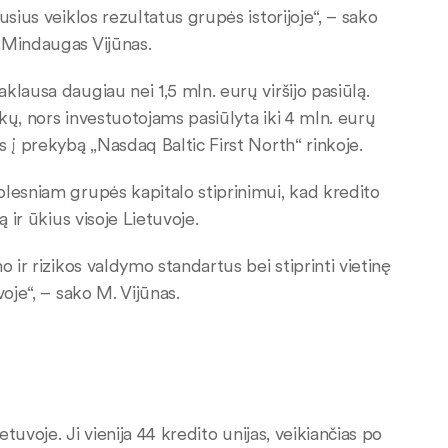
sius veiklos rezultatus grupės istorijoje“, – sako
 Mindaugas Vijūnas.
lausa daugiau nei 1,5 mln. eurų viršijo pasiūlą.
kų, nors investuotojams pasiūlyta iki 4 mln. eurų
 į prekybą „Nasdaq Baltic First North“ rinkoje.
lesniam grupės kapitalo stiprinimui, kad kredito
 ir ūkius visoje Lietuvoje.
 ir rizikos valdymo standartus bei stiprinti vietinę
oje“, – sako M. Vijūnas.
tuvoje. Ji vienija 44 kredito unijas, veikiančias po