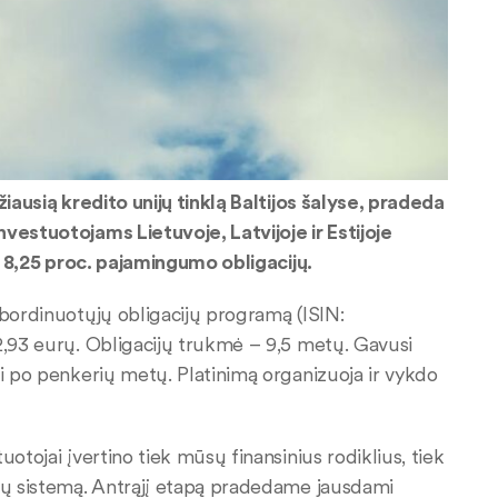
žiausią kredito unijų tinklą Baltijos šalyse, pradeda
vestuotojams Lietuvoje, Latvijoje ir Estijoje
ės 8,25 proc. pajamingumo obligacijų.
ubordinuotųjų obligacijų programą (ISIN:
2,93 eurų. Obligacijų trukmė – 9,5 metų. Gavusi
ti po penkerių metų. Platinimą organizuoja ir vykdo
otojai įvertino tiek mūsų finansinius rodiklius, tiek
ijų sistemą. Antrąjį etapą pradedame jausdami