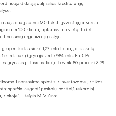
dinuoja didžiąją dalį šalies kredito unijų
alyse.
nauja daugiau nei 130 tūkst. gyventojų ir verslo
ugiau nei 100 klientų aptarnavimo vietų, todėl
lo finansinių organizacijų šalyje.
 grupės turtas siekė 1,27 mlrd. eurų, o paskolų
 1 mlrd. eurų (grynąja verte 984 mln. Eur). Per
ės grynasis pelnas padidėjo beveik 80 proc. iki 3,29
idinome finansavimo apimtis ir investavome į rizikos
tą: sparčiai augantį paskolų portfelį, rekordinį
 rinkoje“, – teigia M. Vijūnas.