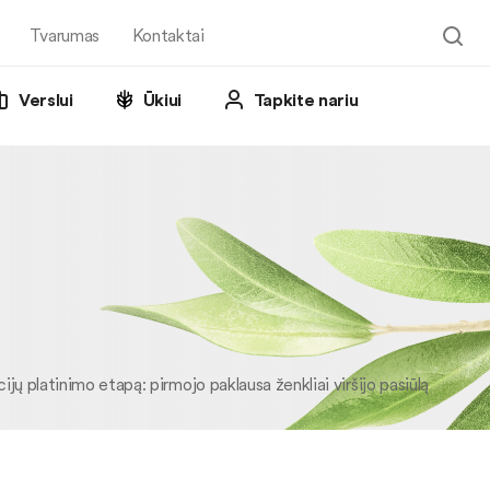
Tvarumas
Kontaktai
Verslui
Ūkiui
Tapkite nariu
jų platinimo etapą: pirmojo paklausa ženkliai viršijo pasiūlą