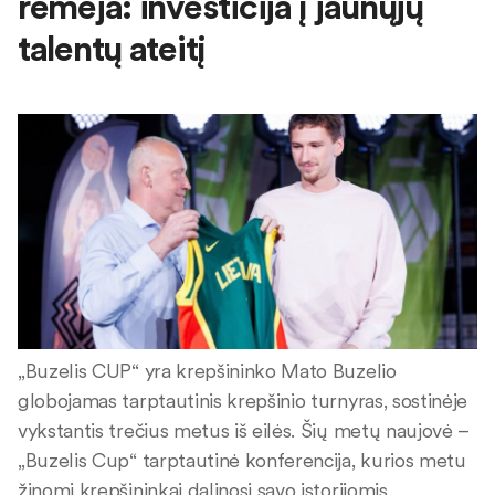
rėmėja: investicija į jaunųjų
talentų ateitį
„Buzelis CUP“ yra krepšininko Mato Buzelio
globojamas tarptautinis krepšinio turnyras, sostinėje
vykstantis trečius metus iš eilės. Šių metų naujovė –
„Buzelis Cup“ tarptautinė konferencija, kurios metu
žinomi krepšininkai dalinosi savo istorijomis,