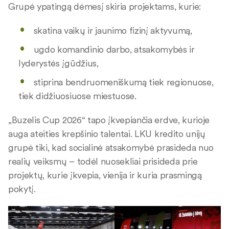
Grupė ypatingą dėmesį skiria projektams, kurie:
skatina vaikų ir jaunimo fizinį aktyvumą,
ugdo komandinio darbo, atsakomybės ir
lyderystės įgūdžius,
stiprina bendruomeniškumą tiek regionuose,
tiek didžiuosiuose miestuose.
„Buzelis Cup 2026“ tapo įkvepiančia erdve, kurioje
auga ateities krepšinio talentai. LKU kredito unijų
grupė tiki, kad socialinė atsakomybė prasideda nuo
realių veiksmų – todėl nuosekliai prisideda prie
projektų, kurie įkvepia, vienija ir kuria prasmingą
pokytį.