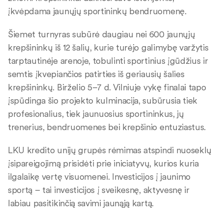
įkvėpdama jaunųjų sportininkų bendruomenę.
Šiemet turnyras subūrė daugiau nei 600 jaunųjų
krepšininkų iš 12 šalių, kurie turėjo galimybę varžytis
tarptautinėje arenoje, tobulinti sportinius įgūdžius ir
semtis įkvepiančios patirties iš geriausių šalies
krepšininkų. Birželio 5–7 d. Vilniuje vykę finalai tapo
įspūdinga šio projekto kulminacija, subūrusia tiek
profesionalius, tiek jaunuosius sportininkus, jų
trenerius, bendruomenes bei krepšinio entuziastus.
LKU kredito unijų grupės rėmimas atspindi nuoseklų
įsipareigojimą prisidėti prie iniciatyvų, kurios kuria
ilgalaikę vertę visuomenei. Investicijos į jaunimo
sportą – tai investicijos į sveikesnę, aktyvesnę ir
labiau pasitikinčią savimi jaunąją kartą.