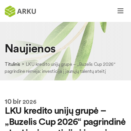
Naujienos
Titulinis
LKU kredito unijų grupė – „Buzelis Cup 2026“
pagrindinė rėmėja: investicija į jaunųjų talentų ateitį
10
bir
2026
LKU kredito unijų grupė –
„Buzelis Cup 2026“ pagrindinė