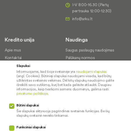
I-V 8:00-16.30 (Pietų
pertrauka 12:00-12:30)
Kredito unija
Naudinga
Apie mus
Saugus paslaugų naudojimas
Kontaktai
Palūkanų normos
Karjera
Paslaugų teikimo sąlygos ir
Slapukai
įkainiai
Informuojame, kad šioje svetainėje yra
naudojami slapukai
Socialinė atsakomybė
(angl. Cookies). Būtinieji slapukai naudojami visada, kad būtų
Dokumentų santraukos
užtikrintas svetainės veikimas. Dėl kitų slapukų naudojimo galite
išreikšti savo sutikimą, kurį bet kada galėsite atšaukti. Daugiau
Diplomai
informacijos, kaip tvarkomi asmens duomenys, galima rasti
privatumo politikoje
.
Kredito tarpininkai
Paslaugų sutrikimai
Būtini slapukai
Pranešėjų apsauga
Šie slapukai aktyvuoja pagrindines svetainės funkcijas. Be šių
slapukų svetainė neveiks tinkamai.
Funkciniai slapukai
Mūsų veiklą prižiūri