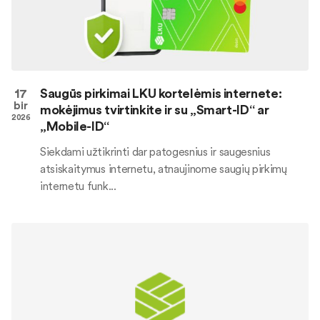
17
Saugūs pirkimai LKU kortelėmis internete:
bir
mokėjimus tvirtinkite ir su „Smart-ID“ ar
2026
„Mobile-ID“
Siekdami užtikrinti dar patogesnius ir saugesnius
atsiskaitymus internetu, atnaujinome saugių pirkimų
internetu funk...