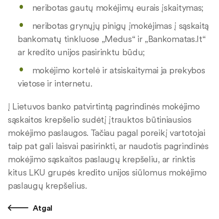
neribotas gautų mokėjimų eurais įskaitymas;
neribotas grynųjų pinigų įmokėjimas į sąskaitą
bankomatų tinkluose „Medus“ ir „Bankomatas.lt“
ar kredito unijos pasirinktu būdu;
mokėjimo kortelė ir atsiskaitymai ja prekybos
vietose ir internetu.
Į Lietuvos banko patvirtintą pagrindinės mokėjimo
sąskaitos krepšelio sudėtį įtrauktos būtiniausios
mokėjimo paslaugos. Tačiau pagal poreikį vartotojai
taip pat gali laisvai pasirinkti, ar naudotis pagrindinės
mokėjimo sąskaitos paslaugų krepšeliu, ar rinktis
kitus LKU grupės kredito unijos siūlomus mokėjimo
paslaugų krepšelius.
Atgal