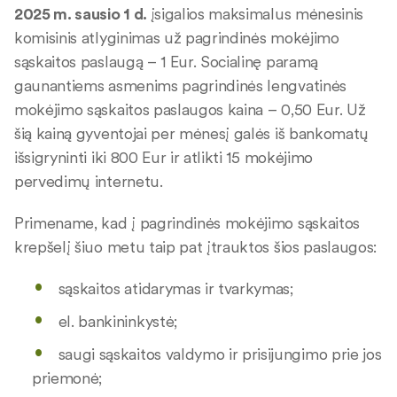
2025 m. sausio 1 d.
įsigalios maksimalus mėnesinis
komisinis atlyginimas už pagrindinės mokėjimo
sąskaitos paslaugą – 1 Eur. Socialinę paramą
gaunantiems asmenims pagrindinės lengvatinės
mokėjimo sąskaitos paslaugos kaina – 0,50 Eur. Už
šią kainą gyventojai per mėnesį galės iš bankomatų
išsigryninti iki 800 Eur ir atlikti 15 mokėjimo
pervedimų internetu.
Primename, kad į pagrindinės mokėjimo sąskaitos
krepšelį šiuo metu taip pat įtrauktos šios paslaugos:
sąskaitos atidarymas ir tvarkymas;
el. bankininkystė;
saugi sąskaitos valdymo ir prisijungimo prie jos
priemonė;