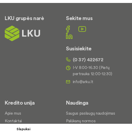
LKU grupės narė
Sekite mus
Susisiekite
(0 37) 422672
I-V 8:00-16.30 (Pietų
pertrauka 12:00-12:30)
Kredito unija
Naudinga
Apie mus
Saugus paslaugų naudojimas
Kontaktai
Palūkanų normos
Karjera
Paslaugų teikimo sąlygos ir
Slapukai