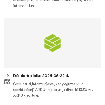
atsiskaitymus internetu, atnaujinome saugių pirkimų
internetu funk...
19
Dėl darbo laiko 2026-05-22 d.
geg
Gerb. nariai,Informuojame, kad gegužės 22 d.
2026
(penktadienį) ARKU kredito unija dirbs iki 13.30 val.
ARKU kredito u...