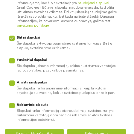
įkainiai
Informuojame, kad šioje svetainėje yra
naudojami slapukai
Socialinė atsakomybė
(angl. Cookies). Būtinieji slapukai naudojami visada, kad būtų
Dokumentų santraukos
užtikrintas svetainės veikimas. Dėl kitų slapukų naudojimo galite
išreikšti savo sutikimą, kurį bet kada galėsite atšaukti. Daugiau
Diplomai
informacijos, kaip tvarkomi asmens duomenys, galima rasti
privatumo politikoje
.
Kredito tarpininkai
Paslaugų sutrikimai
Būtini slapukai
Pranešėjų apsauga
Šie slapukai aktyvuoja pagrindines svetainės funkcijas. Be šių
slapukų svetainė neveiks tinkamai.
Funkciniai slapukai
Mūsų veiklą prižiūri
Šie slapukai įsimena informaciją, kokius nustatymus vartotojas
jau buvo atlikęs, pvz., kalbos pasirinkimas.
Privatumo politika
Naudojami slapukai
Analitiniai slapukai
Pinigų plovimo prevencija
Šie slapukai renka anoniminę informaciją, kaip lankytojai
sąveikauja su svetaine, kokius svetainės puslapius lanko ir pan.
Skundų nagrinėjimas
© 2026 LKU kredito unijų grupė
Prieinamumo pareiškimas
Reklaminiai slapukai
Slapukai renka informaciją apie naudojimąsi svetaine, kuri yra
pritaikoma vartotoją dominančios reklamos ar kitos tikslinės
informacijos pateikimui.
Teikti kredito paraišką
Susisiekite
Patvirtinti tik pažymėtus
Patvirtinti visus