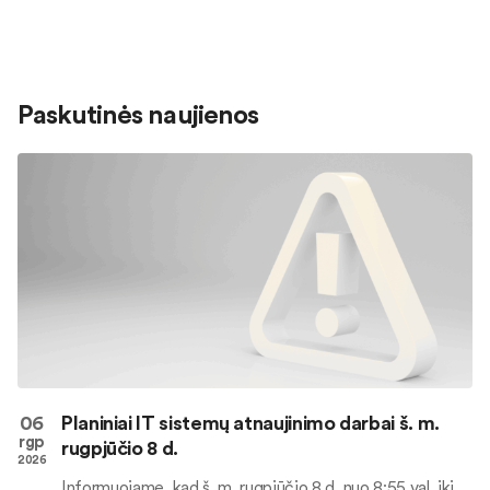
Paskutinės naujienos
06
Planiniai IT sistemų atnaujinimo darbai š. m.
rgp
rugpjūčio 8 d.
2026
Informuojame, kad š. m. rugpjūčio 8 d. nuo 8:55 val. iki