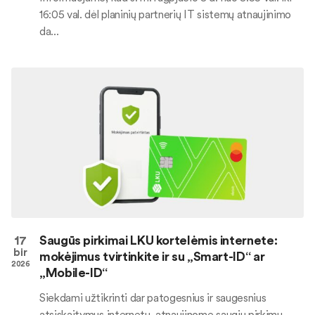
16:05 val. dėl planinių partnerių IT sistemų atnaujinimo
da...
17
Saugūs pirkimai LKU kortelėmis internete:
bir
mokėjimus tvirtinkite ir su „Smart-ID“ ar
2026
„Mobile-ID“
Siekdami užtikrinti dar patogesnius ir saugesnius
atsiskaitymus internetu, atnaujinome saugių pirkimų