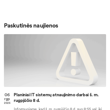
Paskutinės naujienos
06
Planiniai IT sistemų atnaujinimo darbai š. m.
rgp
rugpjūčio 8 d.
2026
Informuojame, kad š. m. rugpjūčio 8 d. nuo 8:55 val. iki