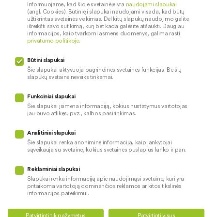
įkainiai
Informuojame, kad šioje svetainėje yra
naudojami slapukai
Socialinė atsakomybė
(angl. Cookies). Būtinieji slapukai naudojami visada, kad būtų
Dokumentų santraukos
užtikrintas svetainės veikimas. Dėl kitų slapukų naudojimo galite
išreikšti savo sutikimą, kurį bet kada galėsite atšaukti. Daugiau
Diplomai
informacijos, kaip tvarkomi asmens duomenys, galima rasti
privatumo politikoje
.
Kredito tarpininkai
Paslaugų sutrikimai
Būtini slapukai
Pranešėjų apsauga
Šie slapukai aktyvuoja pagrindines svetainės funkcijas. Be šių
slapukų svetainė neveiks tinkamai.
Funkciniai slapukai
Mūsų veiklą prižiūri
Šie slapukai įsimena informaciją, kokius nustatymus vartotojas
jau buvo atlikęs, pvz., kalbos pasirinkimas.
Privatumo politika
Naudojami slapukai
Analitiniai slapukai
Pinigų plovimo prevencija
Šie slapukai renka anoniminę informaciją, kaip lankytojai
sąveikauja su svetaine, kokius svetainės puslapius lanko ir pan.
Skundų nagrinėjimas
© 2026 LKU kredito unijų grupė
Prieinamumo pareiškimas
Reklaminiai slapukai
Slapukai renka informaciją apie naudojimąsi svetaine, kuri yra
pritaikoma vartotoją dominančios reklamos ar kitos tikslinės
informacijos pateikimui.
Teikti kredito paraišką
Susisiekite
Patvirtinti tik pažymėtus
Patvirtinti visus