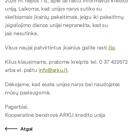
2026 m. liepos 1 d., apie tai raštu informavus kredito
uniją. Laikoma, kad unijos narys sutiko su
skelbiamais įkainių pakeitimais, jeigu iki pakeitimų
įsigaliojimo dienos unijai nepranešta, kad su
jais nesutinka.
Visus naujai patvirtintus įkainius galite rasti
čia
.
Kilus klausimams, prašome kreiptis tel. 0 37 422672
arba el. paštu
info@arku.lt
.
Dėkojame, kad esate unijos narys bei naudojatės
mūsų paslaugomis.
Pagarbiai,
Kooperatinė bendrovė ARKU kredito unija
Atgal