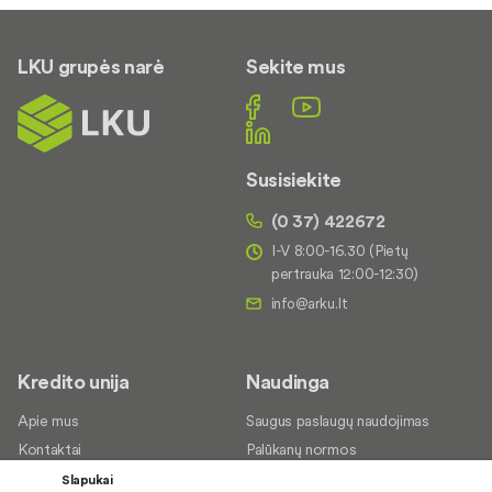
LKU grupės narė
Sekite mus
Susisiekite
(0 37) 422672
I-V 8:00-16.30 (Pietų
pertrauka 12:00-12:30)
Kredito unija
Naudinga
Apie mus
Saugus paslaugų naudojimas
Kontaktai
Palūkanų normos
Karjera
Paslaugų teikimo sąlygos ir
Slapukai