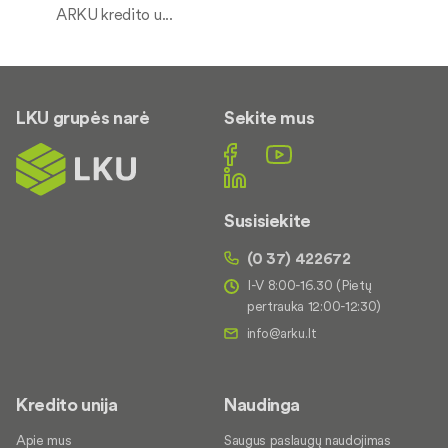
ARKU kredito u...
LKU grupės narė
Sekite mus
Susisiekite
(0 37) 422672
I-V 8:00-16.30 (Pietų
pertrauka 12:00-12:30)
Kredito unija
Naudinga
Apie mus
Saugus paslaugų naudojimas