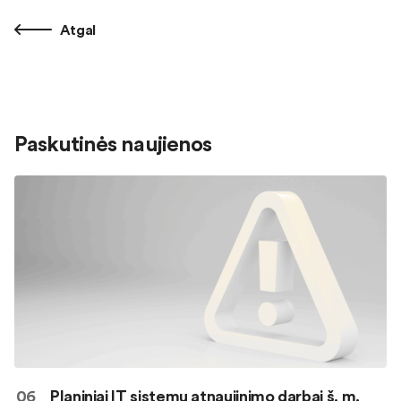
Atgal
Paskutinės naujienos
06
Planiniai IT sistemų atnaujinimo darbai š. m.