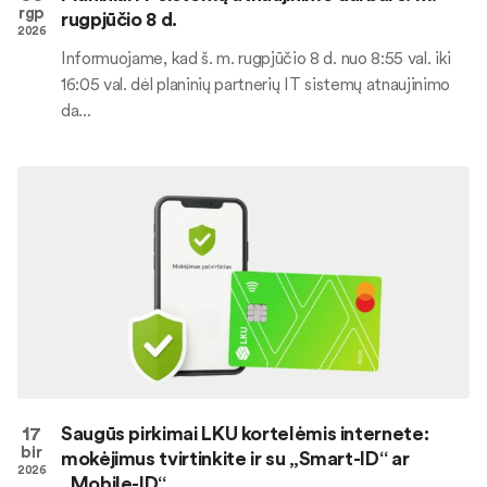
rgp
rugpjūčio 8 d.
2026
Informuojame, kad š. m. rugpjūčio 8 d. nuo 8:55 val. iki
16:05 val. dėl planinių partnerių IT sistemų atnaujinimo
da...
17
Saugūs pirkimai LKU kortelėmis internete:
bir
mokėjimus tvirtinkite ir su „Smart-ID“ ar
2026
„Mobile-ID“