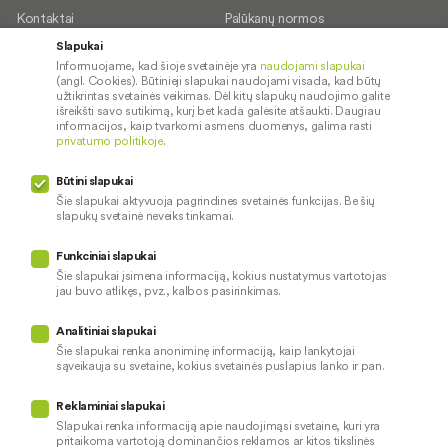
Kontaktai
Palūkanų normos
Karjera
Paslaugų teikimo sąlygos ir
Slapukai
įkainiai
Informuojame, kad šioje svetainėje yra
naudojami slapukai
Socialinė atsakomybė
(angl. Cookies). Būtinieji slapukai naudojami visada, kad būtų
Dokumentų santraukos
užtikrintas svetainės veikimas. Dėl kitų slapukų naudojimo galite
išreikšti savo sutikimą, kurį bet kada galėsite atšaukti. Daugiau
Diplomai
informacijos, kaip tvarkomi asmens duomenys, galima rasti
privatumo politikoje
.
Kredito tarpininkai
Paslaugų sutrikimai
Būtini slapukai
Pranešėjų apsauga
Šie slapukai aktyvuoja pagrindines svetainės funkcijas. Be šių
slapukų svetainė neveiks tinkamai.
Funkciniai slapukai
Mūsų veiklą prižiūri
Šie slapukai įsimena informaciją, kokius nustatymus vartotojas
jau buvo atlikęs, pvz., kalbos pasirinkimas.
Privatumo politika
Naudojami slapukai
Analitiniai slapukai
Pinigų plovimo prevencija
Šie slapukai renka anoniminę informaciją, kaip lankytojai
sąveikauja su svetaine, kokius svetainės puslapius lanko ir pan.
Skundų nagrinėjimas
© 2026 LKU kredito unijų grupė
Prieinamumo pareiškimas
Reklaminiai slapukai
Slapukai renka informaciją apie naudojimąsi svetaine, kuri yra
pritaikoma vartotoją dominančios reklamos ar kitos tikslinės