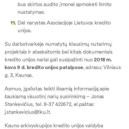
bus skirtos audito įmonei apmokėti limito
nustatymas.
Dėl narystės Asociacijoje Lietuvos kredito
unijos.
Su darbotvarkėje numatytų klausimų nutarimų
projektais ir ataskaitomis bei kitais dokumentais
kredito unijos nariai gali susipažinti nuo
2018 m.
kovo 9 d. kredito unijos patalpose
, adresu: Vilniaus
g. 3, Kaunas.
Asmuo, įgaliotas teikti išsamią informaciją apie
šaukiamą visuotinį narių susirinkimą – Jonas
Stankevičius, tel. 8-37 422672, el.paštas:
j.stankevicius@lku.lt
.
Kauno arkivyskupijos kredito unijos valdyba