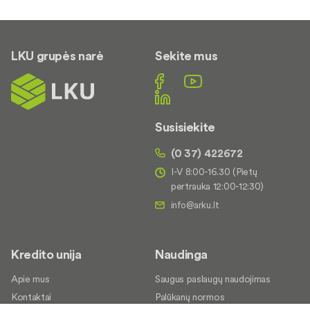
LKU grupės narė
Sekite mus
Susisiekite
(0 37) 422672
I-V 8:00-16.30 (Pietų
pertrauka 12:00-12:30)
Kredito unija
Naudinga
Apie mus
Saugus paslaugų naudojimas
Kontaktai
Palūkanų normos