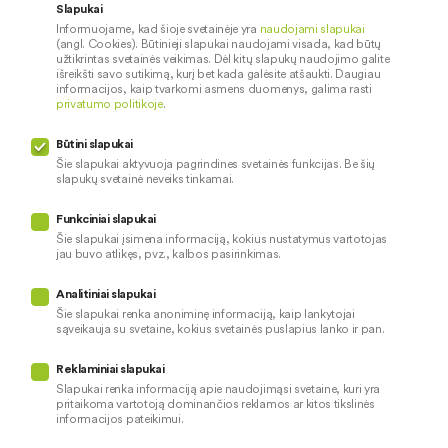
Karjera
Paslaugų teikimo sąlygos ir
Slapukai
įkainiai
Informuojame, kad šioje svetainėje yra
naudojami slapukai
Socialinė atsakomybė
(angl. Cookies). Būtinieji slapukai naudojami visada, kad būtų
Dokumentų santraukos
užtikrintas svetainės veikimas. Dėl kitų slapukų naudojimo galite
išreikšti savo sutikimą, kurį bet kada galėsite atšaukti. Daugiau
Diplomai
informacijos, kaip tvarkomi asmens duomenys, galima rasti
privatumo politikoje
.
Kredito tarpininkai
Paslaugų sutrikimai
Būtini slapukai
Pranešėjų apsauga
Šie slapukai aktyvuoja pagrindines svetainės funkcijas. Be šių
slapukų svetainė neveiks tinkamai.
Funkciniai slapukai
Mūsų veiklą prižiūri
Šie slapukai įsimena informaciją, kokius nustatymus vartotojas
jau buvo atlikęs, pvz., kalbos pasirinkimas.
Privatumo politika
Naudojami slapukai
Analitiniai slapukai
Pinigų plovimo prevencija
Šie slapukai renka anoniminę informaciją, kaip lankytojai
sąveikauja su svetaine, kokius svetainės puslapius lanko ir pan.
Skundų nagrinėjimas
© 2026 LKU kredito unijų grupė
Prieinamumo pareiškimas
Reklaminiai slapukai
Slapukai renka informaciją apie naudojimąsi svetaine, kuri yra
pritaikoma vartotoją dominančios reklamos ar kitos tikslinės
informacijos pateikimui.