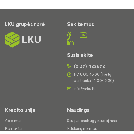
LKU grupės narė
Sekite mus
Susisiekite
(0 37) 422672
I-V 8:00-16.30 (Pietų
pertrauka 12:00-12:30)
Kredito unija
Naudinga
Apie mus
Saugus paslaugų naudojimas
Kontaktai
Palūkanų normos