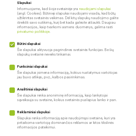
Karjera
Paslaugų teikimo sąlygos ir
Slapukai
įkainiai
Informuojame, kad šioje svetainėje yra
naudojami slapukai
Socialinė atsakomybė
(angl. Cookies). Būtinieji slapukai naudojami visada, kad būtų
Dokumentų santraukos
užtikrintas svetainės veikimas. Dėl kitų slapukų naudojimo galite
išreikšti savo sutikimą, kurį bet kada galėsite atšaukti. Daugiau
Diplomai
informacijos, kaip tvarkomi asmens duomenys, galima rasti
privatumo politikoje
.
Kredito tarpininkai
Paslaugų sutrikimai
Būtini slapukai
Pranešėjų apsauga
Šie slapukai aktyvuoja pagrindines svetainės funkcijas. Be šių
slapukų svetainė neveiks tinkamai.
Funkciniai slapukai
Mūsų veiklą prižiūri
Šie slapukai įsimena informaciją, kokius nustatymus vartotojas
jau buvo atlikęs, pvz., kalbos pasirinkimas.
Privatumo politika
Naudojami slapukai
Analitiniai slapukai
Pinigų plovimo prevencija
Šie slapukai renka anoniminę informaciją, kaip lankytojai
sąveikauja su svetaine, kokius svetainės puslapius lanko ir pan.
Skundų nagrinėjimas
© 2026 LKU kredito unijų grupė
Prieinamumo pareiškimas
Reklaminiai slapukai
Slapukai renka informaciją apie naudojimąsi svetaine, kuri yra
pritaikoma vartotoją dominančios reklamos ar kitos tikslinės
informacijos pateikimui.